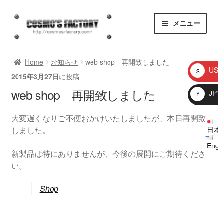
ナ
コ
メニュー
ビ
ン
ゲ
テ
homepage
ー
ン
Home
お知らせ
web shop 再開致しました
シ
ツ
US
$
2015年3月27日
に投稿
ョ
へ
お知らせ
ン
ス
web shop 再開致しました
JP
¥
へ
キ
問い合わせ
ス
ッ
大変遅くなりご不便おかけいたしましたが、本日再開致
キ
プ
日
しました。
プロトタイプ
ッ
Eng
プ
新製品は特にありませんが、今後の展開にご期待くださ
ブログ
い。
Shop
Shop
マイアカウント