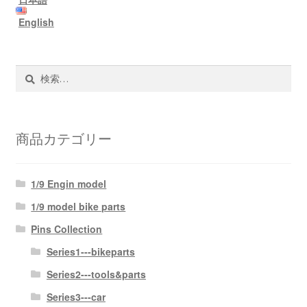
ー
English
シ
ョ
検
ン
索:
商品カテゴリー
1/9 Engin model
1/9 model bike parts
Pins Collection
Series1---bikeparts
Series2---tools&parts
Series3---car