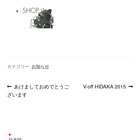
支払い
お買い物カゴ
カテゴリー:
お知らせ
投
前
次
あけましておめでとうご
V-off HIDAKA 2015
の
の
ざいます
稿
投
投
ナ
稿:
稿:
ビ
ゲ
日本語