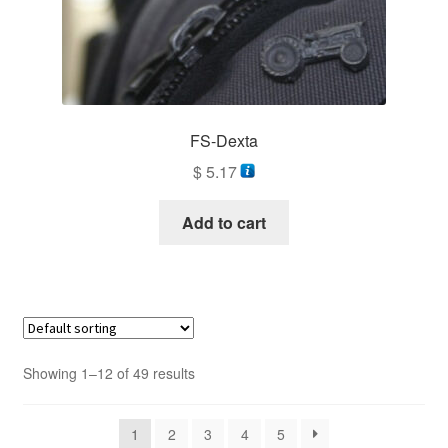
FS-Dexta
$
5.17
Add to cart
Showing 1–12 of 49 results
1
2
3
4
5