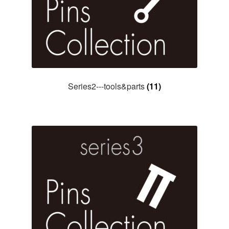
Series2---tools&parts
(11)