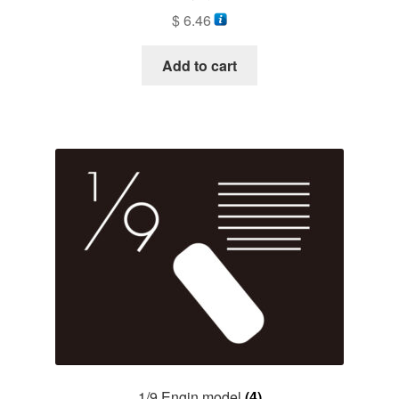
$
6.46
Add to cart
1/9 Engin model
(4)