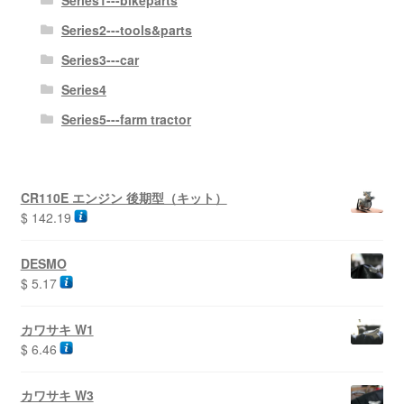
Series1---bikeparts
Series2---tools&parts
Series3---car
Series4
Series5---farm tractor
CR110E エンジン 後期型（キット）
$
142.19
DESMO
$
5.17
カワサキ W1
$
6.46
カワサキ W3