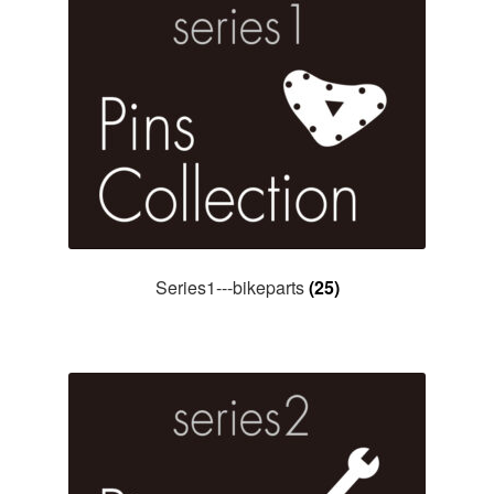
Series1---bikeparts
(25)