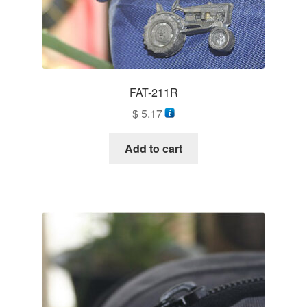
FAT-211R
$
5.17
Add to cart