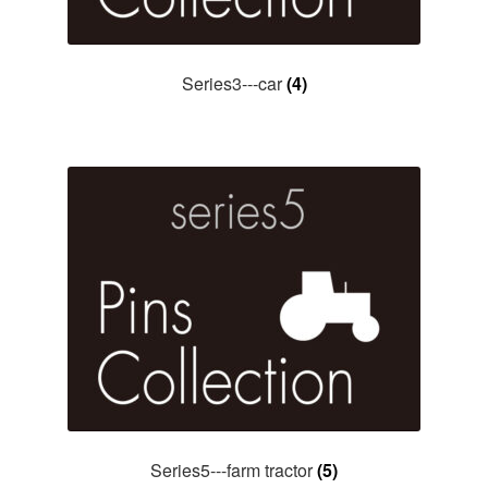
Series3---car
(4)
Series5---farm tractor
(5)