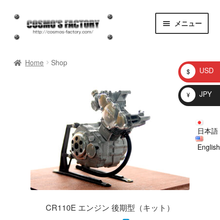
ナ
コ
メニュー
ビ
ン
ゲ
テ
homepage
ー
ン
Home
Shop
シ
ツ
USD
$
ョ
へ
お知らせ
ン
ス
JPY
¥
へ
キ
問い合わせ
ス
ッ
キ
プ
日本語
プロトタイプ
ッ
English
プ
ブログ
Shop
CR110E エンジン 後期型（キット）
マイアカウント