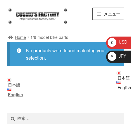
ナ
コ
メニュー
ビ
ン
ゲ
テ
homepage
ー
ン
Home
1/9 model bike parts
シ
ツ
USD
$
ョ
へ
お知らせ
No products were found matching your
ン
ス
JPY
¥
selection.
へ
キ
問い合わせ
ス
ッ
キ
プ
日本語
プロトタイプ
ッ
日本語
English
プ
ブログ
English
Shop
検
索:
マイアカウント