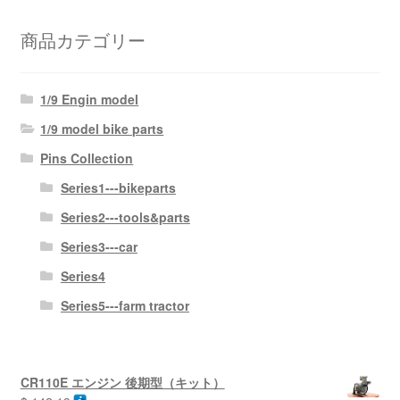
支払い
商品カテゴリー
お買い物カゴ
1/9 Engin model
1/9 model bike parts
Pins Collection
Series1---bikeparts
Series2---tools&parts
Series3---car
Series4
Series5---farm tractor
CR110E エンジン 後期型（キット）