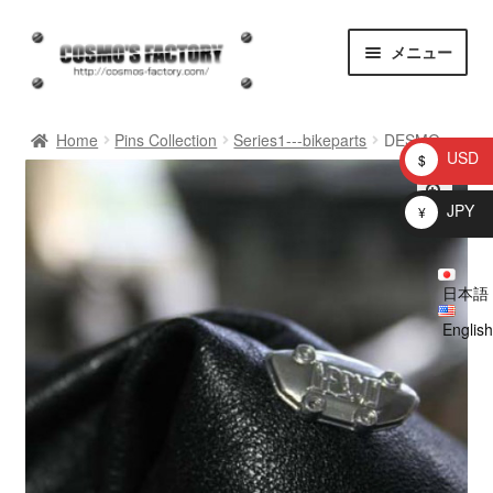
ナ
コ
メニュー
ビ
ン
ゲ
テ
homepage
ー
ン
Home
Pins Collection
Series1---bikeparts
DESMO
シ
ツ
USD
$
ョ
へ
お知らせ
ン
ス
JPY
¥
へ
キ
問い合わせ
ス
ッ
キ
プ
日本語
プロトタイプ
ッ
English
プ
ブログ
Shop
マイアカウント