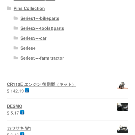
Pins Collection
Series1---bikeparts
Series2---tools&parts
Series3---car
Series4
Series5---farm tractor
CR110E エンジン 後期型（キット）
$
142.19
DESMO
$
5.17
カワサキ W1
$
6.46