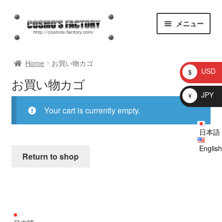
ナ
コ
メニュー
ビ
ン
ゲ
テ
homepage
ー
ン
Home
お買い物カゴ
シ
ツ
USD
$
ョ
へ
お買い物カゴ
お知らせ
ン
ス
JPY
¥
へ
キ
問い合わせ
Your cart is currently empty.
ス
ッ
キ
プ
日本語
プロトタイプ
ッ
English
プ
Return to shop
ブログ
Shop
マイアカウント