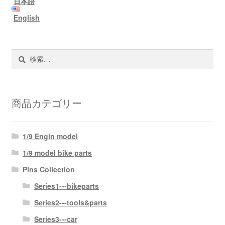
日本語
支払い
English
お買い物カゴ
検
索:
商品カテゴリー
1/9 Engin model
1/9 model bike parts
Pins Collection
Series1---bikeparts
Series2---tools&parts
Series3---car