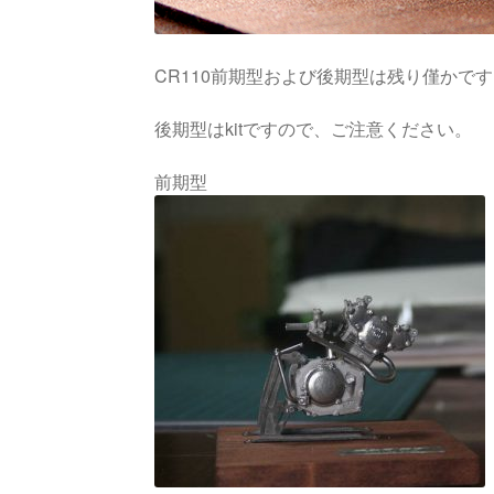
CR110前期型および後期型は残り僅かで
後期型はkitですので、ご注意ください。
前期型