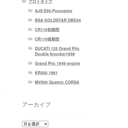
プロトタイプ
AJS E95-Porcupine
BSA GOLDSTAR DBD34
CR110初期型
CR110後期型
DUCATI 125 Grand Prix
Double knocker1958
Grand Prix 1949 engine
KR500 1981
MV500 Quattro CORSA
アーカイブ
ア