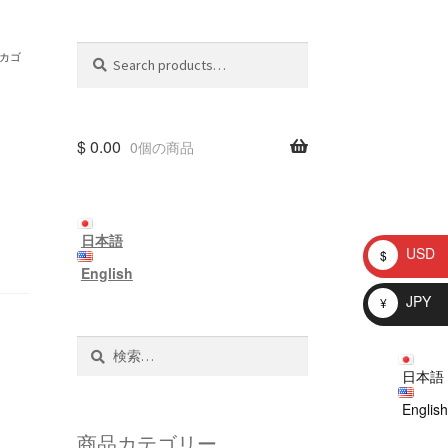
Search
Search
カゴ
for:
$
0.00
0個の商品
日本語
USD
$
English
JPY
¥
検
索:
日本語
English
商品カテゴリー