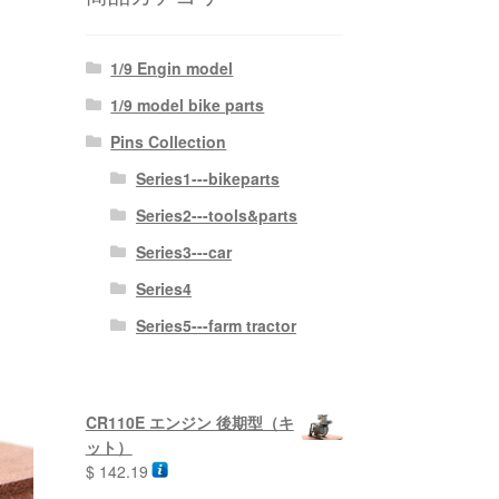
1/9 Engin model
1/9 model bike parts
Pins Collection
Series1---bikeparts
Series2---tools&parts
Series3---car
Series4
Series5---farm tractor
CR110E エンジン 後期型（キ
ット）
$
142.19