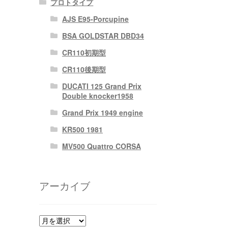
プロトタイプ
AJS E95-Porcupine
BSA GOLDSTAR DBD34
CR110初期型
CR110後期型
DUCATI 125 Grand Prix
Double knocker1958
Grand Prix 1949 engine
KR500 1981
MV500 Quattro CORSA
アーカイブ
ア