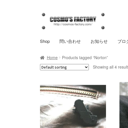
ナ
コ
ビ
ン
ゲ
テ
ー
ン
Shop
問い合わせ
お知らせ
ブロ
シ
ツ
ョ
へ
Home
Products tagged “Norton”
ン
ス
へ
キ
Showing all 4 resul
ス
ッ
キ
プ
ッ
プ