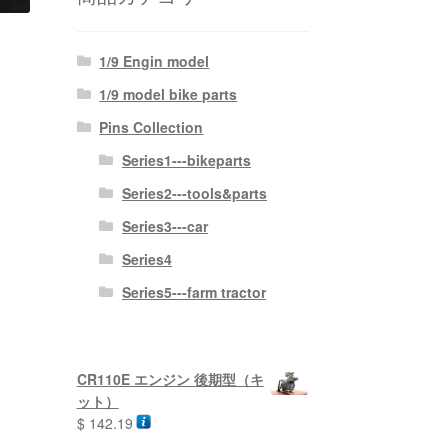
1/9 Engin model
1/9 model bike parts
Pins Collection
Series1---bikeparts
Series2---tools&parts
Series3---car
Series4
Series5---farm tractor
CR110E エンジン 後期型（キ
ット）
$
142.19