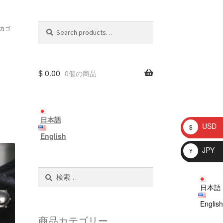
Search
Search
カゴ
for:
$
0.00
0個の商品
日本語
USD
$
English
JPY
¥
検
索:
日本語
English
商品カテゴリー