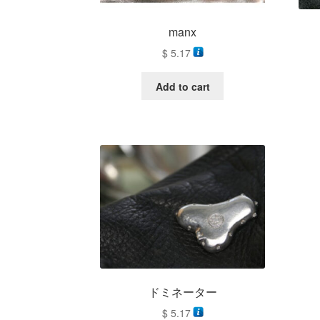
manx
$
5.17
Add to cart
ドミネーター
$
5.17