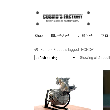
ナ
コ
ビ
ン
ゲ
テ
ー
ン
Shop
問い合わせ
お知らせ
ブロ
シ
ツ
ョ
へ
Home
Products tagged “HONDA”
ン
ス
へ
キ
Showing all 2 resul
ス
ッ
キ
プ
ッ
プ