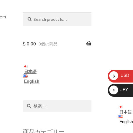
Search
Search
カゴ
for:
$
0.00
0個の商品
日本語
USD
$
English
JPY
¥
検
索:
日本語
English
商品カテゴリー