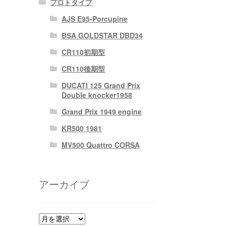
プロトタイプ
AJS E95-Porcupine
BSA GOLDSTAR DBD34
CR110初期型
CR110後期型
DUCATI 125 Grand Prix
Double knocker1958
Grand Prix 1949 engine
KR500 1981
MV500 Quattro CORSA
アーカイブ
ア