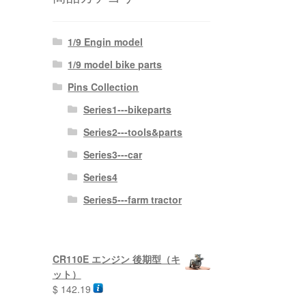
1/9 Engin model
1/9 model bike parts
Pins Collection
Series1---bikeparts
Series2---tools&parts
Series3---car
Series4
Series5---farm tractor
CR110E エンジン 後期型（キ
ット）
$
142.19