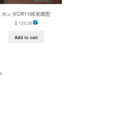
ホンダCR110E初期型
$
129.26
Add to cart
ts