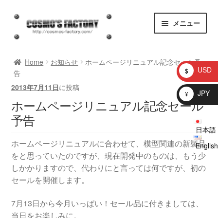
ナ
コ
メニュー
ビ
ン
ゲ
テ
homepage
ー
ン
Home
お知らせ
ホームページリニュアル記念セール予
シ
ツ
USD
$
告
ョ
へ
お知らせ
2013年7月11日
に投稿
ン
ス
JPY
¥
ホームページリニュアル記念セール
へ
キ
問い合わせ
ス
ッ
予告
キ
プ
日本語
プロトタイプ
ッ
ホームページリニュアルに合わせて、模型関連の新製品
English
プ
をと思っていたのですが、現在開発中のものは、もう少
ブログ
しかかりますので、代わりにと言っては何ですが、初の
セールを開催します。
Shop
7月13日から今月いっぱい！セール品に付きましては、
マイアカウント
当日をお楽しみに。