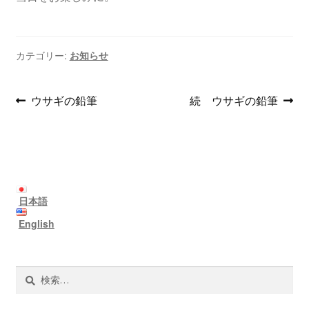
支払い
カテゴリー:
お知らせ
お買い物カゴ
投
前
次
ウサギの鉛筆
続 ウサギの鉛筆
の
の
稿
投
投
ナ
稿:
稿:
ビ
ゲ
日本語
English
ー
シ
検
ョ
索: