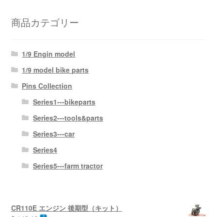
ン
商品カテゴリー
1/9 Engin model
1/9 model bike parts
Pins Collection
Series1---bikeparts
Series2---tools&parts
Series3---car
Series4
Series5---farm tractor
CR110E エンジン 後期型（キット）