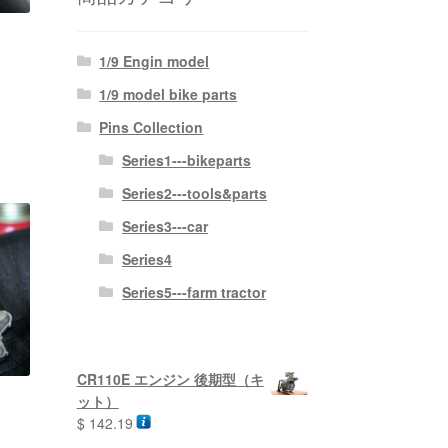
1/9 Engin model
1/9 model bike parts
Pins Collection
Series1---bikeparts
Series2---tools&parts
Series3---car
Series4
Series5---farm tractor
CR110E エンジン 後期型（キ
ット）
$
142.19