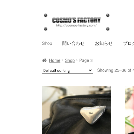
ナ
コ
ビ
ン
ゲ
テ
ー
ン
Shop
問い合わせ
お知らせ
ブロ
シ
ツ
ョ
へ
Home
Shop
Page 3
ン
ス
へ
キ
Showing 25–36 of 4
ス
ッ
キ
プ
ッ
プ