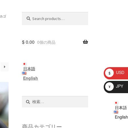
Search
Search
カゴ
for:
$
0.00
0個の商品
日本語
USD
$
English
JPY
¥
検
索:
日本語
English
商品カテゴリー