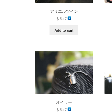
アリエルツイン
$
5.17
Add to cart
オイラー
$
5.17