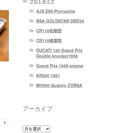
プロトタイプ
AJS E95-Porcupine
BSA GOLDSTAR DBD34
CR110初期型
CR110後期型
DUCATI 125 Grand Prix
Double knocker1958
Grand Prix 1949 engine
KR500 1981
MV500 Quattro CORSA
アーカイブ
ア