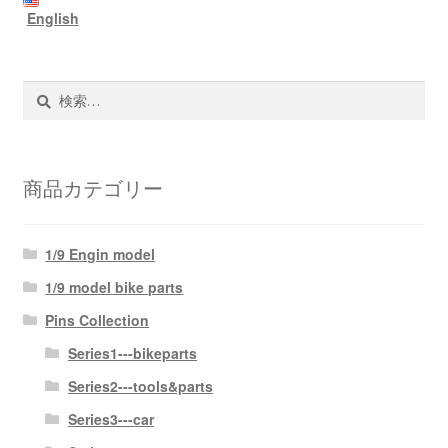
English
検
索:
商品カテゴリー
1/9 Engin model
1/9 model bike parts
Pins Collection
Series1---bikeparts
Series2---tools&parts
Series3---car