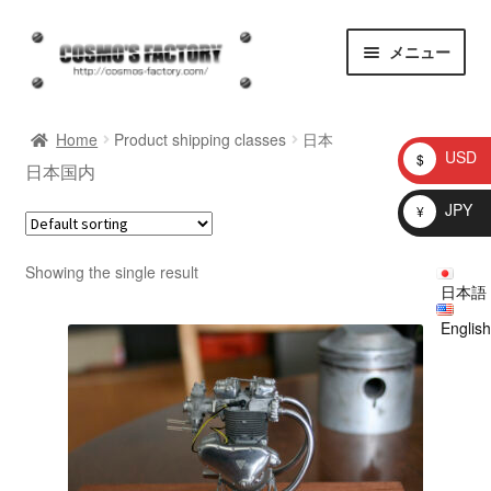
ナ
コ
メニュー
ビ
ン
ゲ
テ
homepage
ー
ン
Home
Product shipping classes
日本
シ
ツ
USD
$
日本国内
ョ
へ
お知らせ
ン
ス
JPY
¥
へ
キ
問い合わせ
ス
ッ
Showing the single result
キ
プ
日本語
プロトタイプ
ッ
English
プ
ブログ
Shop
マイアカウント